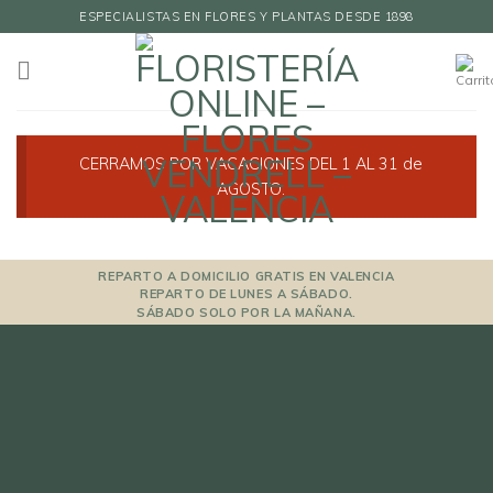
Skip
ESPECIALISTAS EN FLORES Y PLANTAS DESDE 1898
to
content
CERRAMOS POR VACACIONES DEL 1 AL 31 de
AGOSTO.
REPARTO A DOMICILIO GRATIS EN VALENCIA
REPARTO DE LUNES A SÁBADO.
SÁBADO SOLO POR LA MAÑANA.