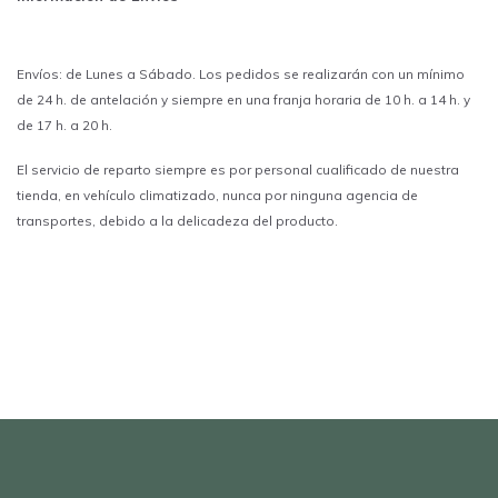
Envíos: de Lunes a Sábado. Los pedidos se realizarán con un mínimo
de 24 h. de antelación y siempre en una franja horaria de 10 h. a 14 h. y
de 17 h. a 20 h.
El servicio de reparto siempre es por personal cualificado de nuestra
tienda, en vehículo climatizado, nunca por ninguna agencia de
transportes, debido a la delicadeza del producto.