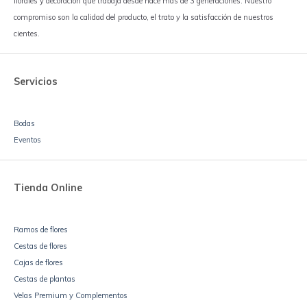
florales y decoración que trabaja desde hace más de 3 generaciones. Nuestro
compromiso son la calidad del producto, el trato y la satisfacción de nuestros
cientes.
Servicios
Bodas
Eventos
Tienda Online
Ramos de flores
Cestas de flores
Cajas de flores
Cestas de plantas
Velas Premium y Complementos