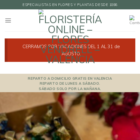
Skip
ESPECIALISTAS EN FLORES Y PLANTAS DESDE 1898
to
content
CERRAMOS POR VACACIONES DEL 1 AL 31 de
AGOSTO.
REPARTO A DOMICILIO GRATIS EN VALENCIA
REPARTO DE LUNES A SÁBADO.
SÁBADO SOLO POR LA MAÑANA.