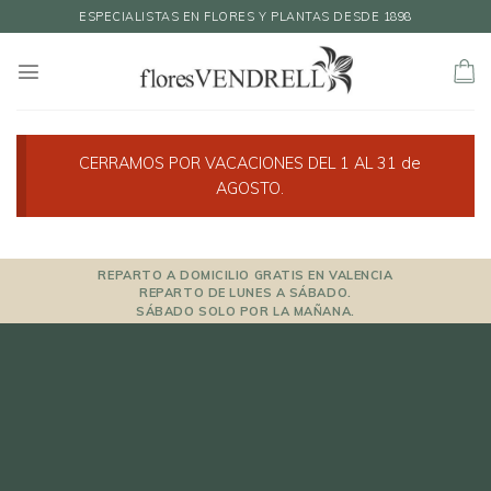
Skip
ESPECIALISTAS EN FLORES Y PLANTAS DESDE 1898
to
content
CERRAMOS POR VACACIONES DEL 1 AL 31 de
AGOSTO.
REPARTO A DOMICILIO GRATIS EN VALENCIA
REPARTO DE LUNES A SÁBADO.
SÁBADO SOLO POR LA MAÑANA.