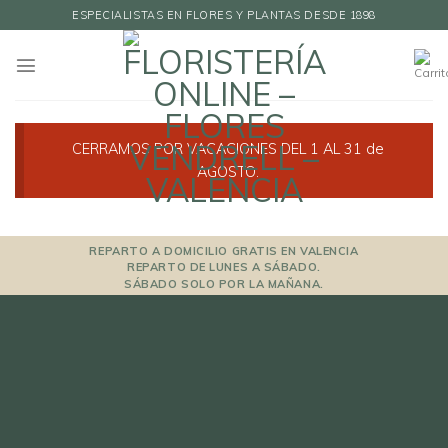
Skip
ESPECIALISTAS EN FLORES Y PLANTAS DESDE 1898
to
content
CERRAMOS POR VACACIONES DEL 1 AL 31 de
AGOSTO.
REPARTO A DOMICILIO GRATIS EN VALENCIA
REPARTO DE LUNES A SÁBADO.
SÁBADO SOLO POR LA MAÑANA.